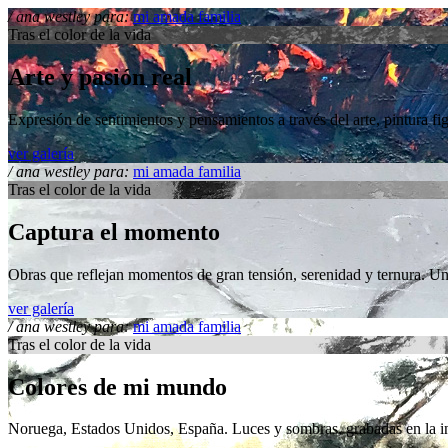
/ ana westley
para:
mi amada familia
Tras el color de la vida
Arte y pasión real
Expresión de sentimientos y pensamientos a través del arte, pintura fi
ver galería
/ ana westley
para:
mi amada familia
Tras el color de la vida
Captura el momento
Obras que reflejan momentos de gran tensión, serenidad y ternura. Una 
ver galería
/ ana westley
para:
mi amada familia
Tras el color de la vida
Colores de mi mundo
Noruega, Estados Unidos, España. Luces y sombras, grabadas en la in